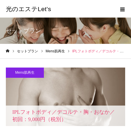
光のエステLet’s
セットプラン
セットプラン
Mens肌再生
IPLフォトボディ／デコルテ・胸・おなか／初回：9,000円（税別）
ホーム
Mens肌再生
IPLフォトボディ／デコルテ・胸・おなか
／
初回：9,000円（税別）