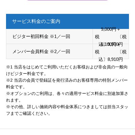
サービス料金のご案内
9,000円＋
ビジター初回料金 ※1／一回
税 〔税
込〕9,900円
8,100円＋
メンバー会員料金 ※2／一回
税 〔税
込〕8,910円
※1 当店をはじめてご利用いただくお客様および非会員の一般向
けビジター料金です。
※2 当店の会員で登録証を発行済みのお客様専用の特別メンバー
料金です。
※オプションのご利用は、各々の適用サービス料金に別途加算さ
れます。
※その他、詳しい施術内容や料金体系につきましては担当スタッ
フまでご確認ください。